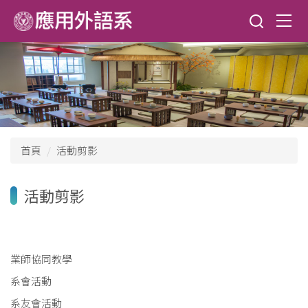
跳
到
主
要
內
容
區
首頁
活動剪影
活動剪影
業師協同教學
系會活動
系友會活動