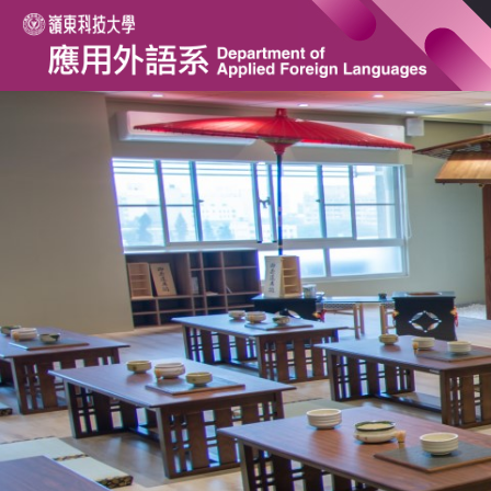
跳
到
主
要
內
容
區