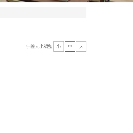
字體大小調整
小
中
大