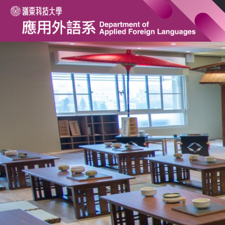
跳
到
主
要
內
容
區