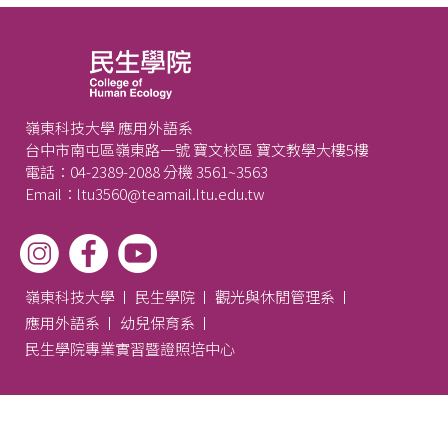
嶺東科技大學 應用外語系
台中市南屯區嶺東路一號 寶文校區 寶文教學大樓5樓
電話：04-2389-2088 分機 3561~3563
Email：ltu3560@teamail.ltu.edu.tw
嶺東科技大學
民生學院
觀光與休閒管理系
應用外語系
幼兒保育系
民生學院專業實習暨證照培中心