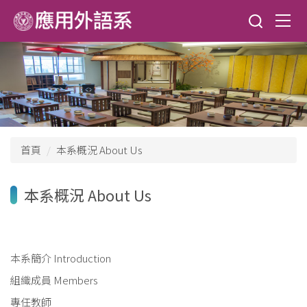
跳
到
主
要
內
容
區
首頁
本系概況 About Us
本系概況 About Us
本系簡介 Introduction
組織成員 Members
專任教師