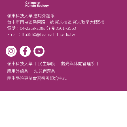
嶺東科技大學 應用外語系
台中市南屯區嶺東路一號 寶文校區 寶文教學大樓5樓
電話：04-2389-2088 分機 3561~3563
Email：ltu3560@teamail.ltu.edu.tw
嶺東科技大學
民生學院
觀光與休閒管理系
應用外語系
幼兒保育系
民生學院專業實習暨證照培中心