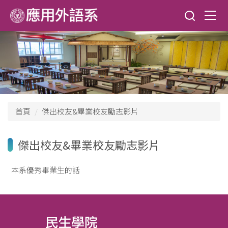
跳
到
主
要
內
容
區
首頁
傑出校友&畢業校友勵志影片
傑出校友&畢業校友勵志影片
本系優秀畢業生的話