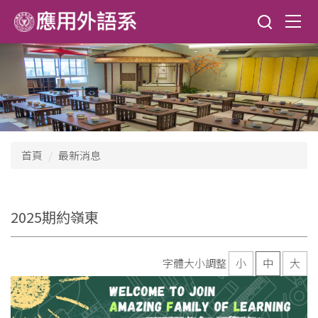
跳
到
主
要
內
容
區
首頁
最新消息
2025期約嶺東
字體大小調整
小
中
大