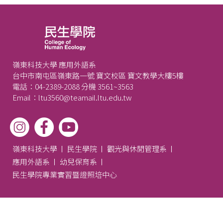
嶺東科技大學 應用外語系
台中市南屯區嶺東路一號 寶文校區 寶文教學大樓5樓
電話：04-2389-2088 分機 3561~3563
Email：ltu3560@teamail.ltu.edu.tw
嶺東科技大學
民生學院
觀光與休閒管理系
應用外語系
幼兒保育系
民生學院專業實習暨證照培中心