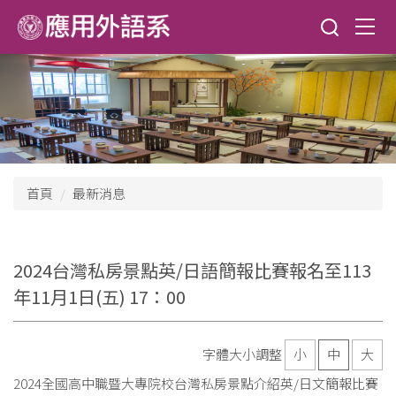
跳
到
主
要
內
容
區
首頁
最新消息
2024台灣私房景點英/日語簡報比賽報名至113
年11月1日(五) 17：00
字體大小調整
小
中
大
2024全國高中職暨大專院校台灣私房景點介紹英/日文簡報比賽