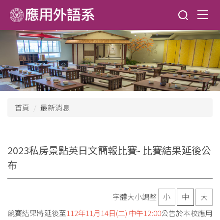
跳
到
主
要
內
容
區
首頁
最新消息
2023私房景點英日文簡報比賽- 比賽結果延後公
布
字體大小調整
小
中
大
競賽結果將延後至
112年11月14日(二) 中午12:00
公告於本校應用