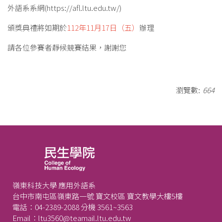
外語系系網(
https://afl.ltu.edu.tw/
)
頒獎典禮將如期於
112年11月17日（五）
辦理
請各位參賽者靜候競賽結果，謝謝您
瀏覽數:
664
嶺東科技大學 應用外語系
台中市南屯區嶺東路一號 寶文校區 寶文教學大樓5樓
電話：04-2389-2088 分機 3561~3563
Email：ltu3560@teamail.ltu.edu.tw