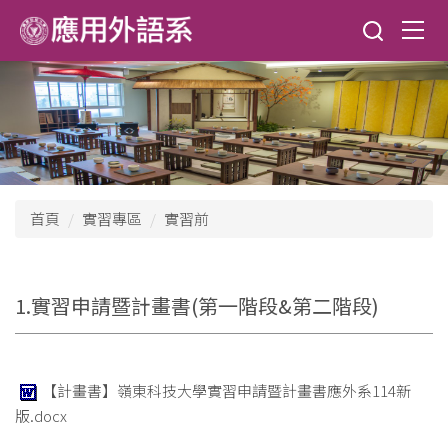
跳
到
主
要
內
容
區
首頁
實習專區
實習前
1.實習申請暨計畫書(第一階段&第二階段)
【計畫書】嶺東科技大學實習申請暨計畫書應外系114新
版.docx