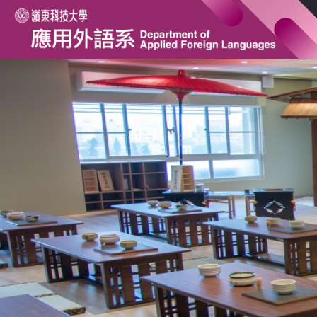
跳
到
主
要
內
容
區