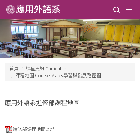
跳
到
主
要
內
容
區
首頁
課程資訊 Curriculum
課程地圖 Course Map&學習與發展路徑圖
應用外語系進修部課程地圖
進修部課程地圖.pdf