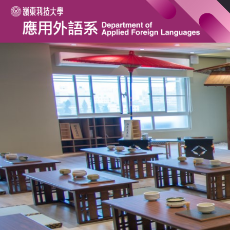
跳
到
主
要
內
容
區