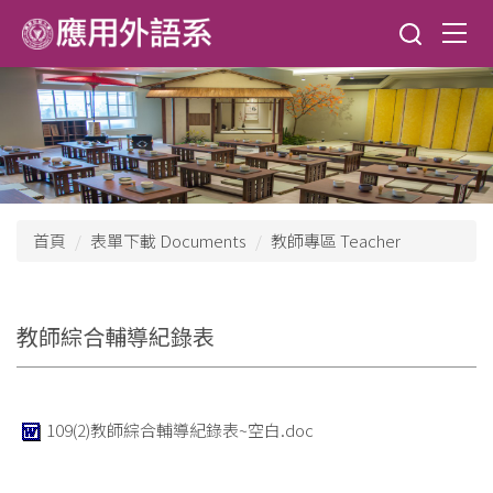
跳
到
主
要
內
容
區
首頁
表單下載 Documents
教師專區 Teacher
教師綜合輔導紀錄表
109(2)教師綜合輔導紀錄表~空白.doc