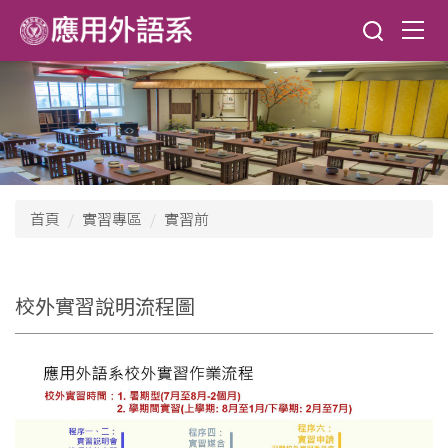
跳
到
主
要
內
容
區
首頁
實習專區
實習前
校外實習說明流程圖