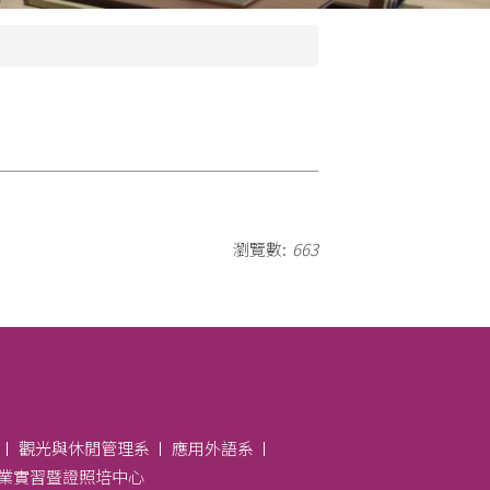
瀏覽數:
663
觀光與休閒管理系
應用外語系
業實習暨證照培中心