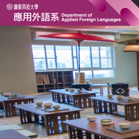
跳
到
主
要
內
容
區