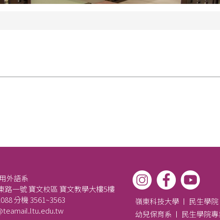
應用外語系
路一號 寶文校區 寶文教學大樓5樓
088 分機 3561~3563
嶺東科技大學
民生學院
teamail.ltu.edu.tw
幼兒保育系
民生學院專