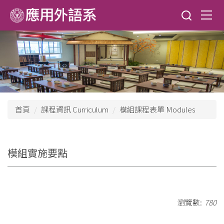
跳
到
主
要
內
容
區
首頁
課程資訊 Curriculum
模組課程表單 Modules
模組實施要點
瀏覽數:
780