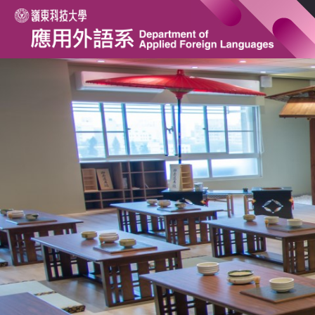
跳
到
主
要
內
容
區